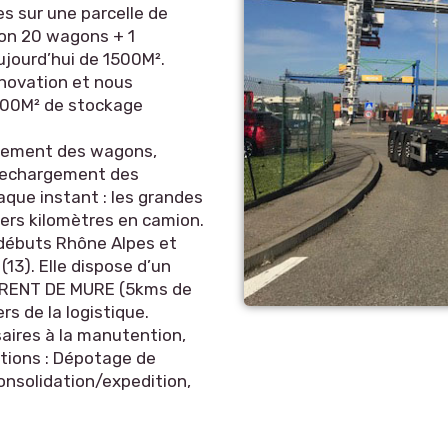
s sur une parcelle de
ron 20 wagons + 1
ujourd’hui de 1500M².
novation et nous
000M² de stockage
rgement des wagons,
 rechargement des
aque instant : les grandes
niers kilomètres en camion.
 débuts Rhône Alpes et
3). Elle dispose d’un
URENT DE MURE (5kms de
s de la logistique.
aires à la manutention,
tions : Dépotage de
nsolidation/expedition,