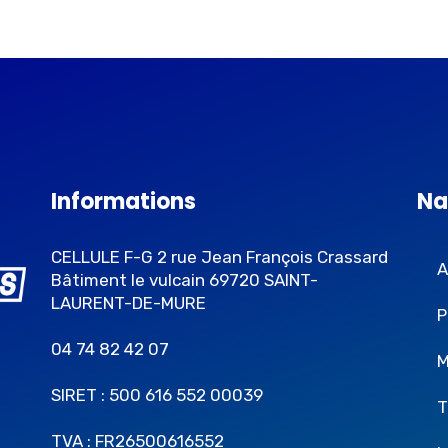
Informations
Na
CELLULE F-G 2 rue Jean François Crassard
A
Bâtiment le vulcain 69720 SAINT-
LAURENT-DE-MURE
P
04 74 82 42 07
M
SIRET : 500 616 552 00039
T
TVA : FR26500616552