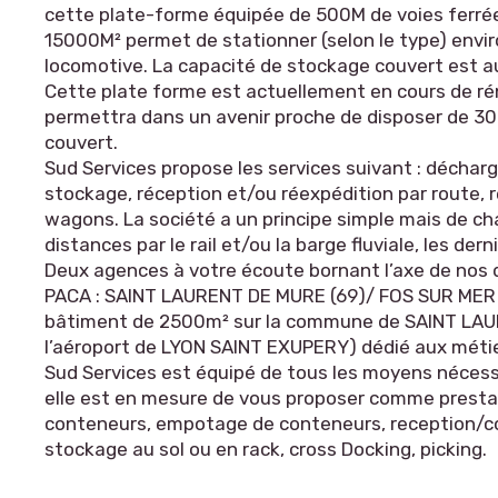
cette plate-forme équipée de 500M de voies ferrée
15000M² permet de stationner (selon le type) envi
locomotive. La capacité de stockage couvert est a
Cette plate forme est actuellement en cours de ré
permettra dans un avenir proche de disposer de 3
couvert.
Sud Services propose les services suivant : décha
stockage, réception et/ou réexpédition par route,
wagons. La société a un principe simple mais de ch
distances par le rail et/ou la barge fluviale, les der
Deux agences à votre écoute bornant l’axe de nos
PACA : SAINT LAURENT DE MURE (69)/ FOS SUR MER (1
bâtiment de 2500m² sur la commune de SAINT LA
l’aéroport de LYON SAINT EXUPERY) dédié aux métier
Sud Services est équipé de tous les moyens nécess
elle est en mesure de vous proposer comme presta
conteneurs, empotage de conteneurs, reception/co
stockage au sol ou en rack, cross Docking, picking.