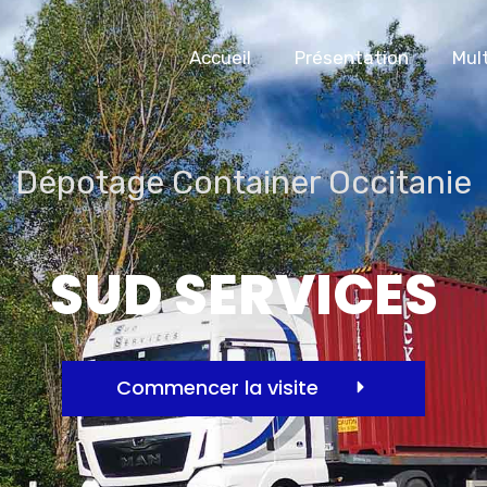
Accueil
Présentation
Mul
Dépotage Container Occitanie
SUD SERVICES
Commencer la visite