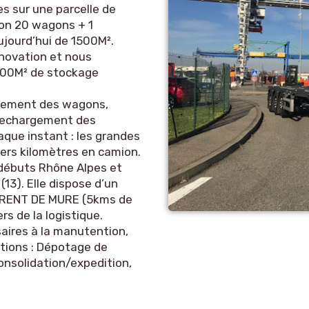
s sur une parcelle de
ron 20 wagons + 1
ujourd’hui de 1500M².
novation et nous
000M² de stockage
rgement des wagons,
 rechargement des
aque instant : les grandes
niers kilomètres en camion.
 débuts Rhône Alpes et
3). Elle dispose d’un
URENT DE MURE (5kms de
s de la logistique.
aires à la manutention,
tions : Dépotage de
nsolidation/expedition,