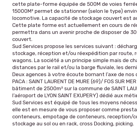
cette plate-forme équipée de 500M de voies ferrée
15000M² permet de stationner (selon le type) envi
locomotive. La capacité de stockage couvert est a
Cette plate forme est actuellement en cours de ré
permettra dans un avenir proche de disposer de 3
couvert.
Sud Services propose les services suivant : décha
stockage, réception et/ou réexpédition par route,
wagons. La société a un principe simple mais de ch
distances par le rail et/ou la barge fluviale, les der
Deux agences à votre écoute bornant l’axe de nos
PACA : SAINT LAURENT DE MURE (69)/ FOS SUR MER (1
bâtiment de 2500m² sur la commune de SAINT LA
l’aéroport de LYON SAINT EXUPERY) dédié aux métier
Sud Services est équipé de tous les moyens nécess
elle est en mesure de vous proposer comme presta
conteneurs, empotage de conteneurs, reception/co
stockage au sol ou en rack, cross Docking, picking.