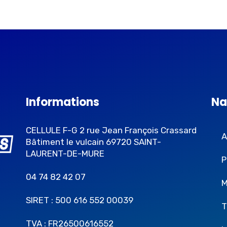
Informations
Na
CELLULE F-G 2 rue Jean François Crassard
A
Bâtiment le vulcain 69720 SAINT-
LAURENT-DE-MURE
P
04 74 82 42 07
M
SIRET : 500 616 552 00039
T
TVA : FR26500616552