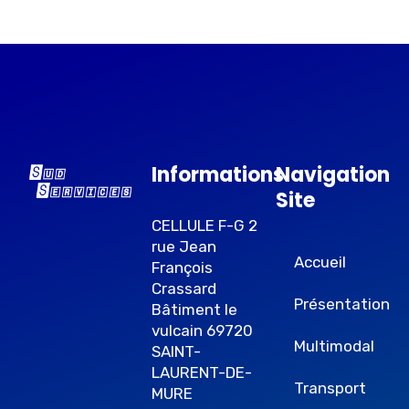
Informations
Navigation
Site
CELLULE F-G 2
rue Jean
Accueil
François
Crassard
Présentation
Bâtiment le
vulcain 69720
Multimodal
SAINT-
LAURENT-DE-
Transport
MURE