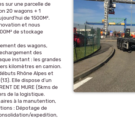
s sur une parcelle de
ron 20 wagons + 1
ujourd’hui de 1500M².
novation et nous
000M² de stockage
rgement des wagons,
 rechargement des
aque instant : les grandes
niers kilomètres en camion.
 débuts Rhône Alpes et
3). Elle dispose d’un
URENT DE MURE (5kms de
s de la logistique.
aires à la manutention,
tions : Dépotage de
nsolidation/expedition,