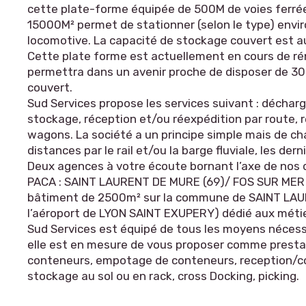
cette plate-forme équipée de 500M de voies ferrée
15000M² permet de stationner (selon le type) envi
locomotive. La capacité de stockage couvert est a
Cette plate forme est actuellement en cours de ré
permettra dans un avenir proche de disposer de 3
couvert.
Sud Services propose les services suivant : décha
stockage, réception et/ou réexpédition par route,
wagons. La société a un principe simple mais de ch
distances par le rail et/ou la barge fluviale, les der
Deux agences à votre écoute bornant l’axe de nos
PACA : SAINT LAURENT DE MURE (69)/ FOS SUR MER (1
bâtiment de 2500m² sur la commune de SAINT LA
l’aéroport de LYON SAINT EXUPERY) dédié aux métier
Sud Services est équipé de tous les moyens nécess
elle est en mesure de vous proposer comme presta
conteneurs, empotage de conteneurs, reception/co
stockage au sol ou en rack, cross Docking, picking.