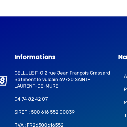
Informations
Na
CELLULE F-G 2 rue Jean François Crassard
A
Bâtiment le vulcain 69720 SAINT-
LAURENT-DE-MURE
P
04 74 82 42 07
M
SIRET : 500 616 552 00039
T
TVA : FR26500616552