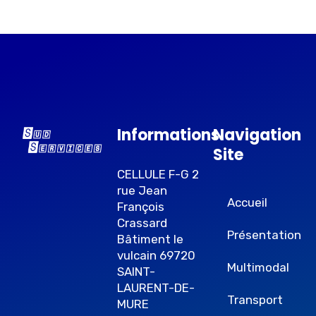
Informations
Navigation
Site
CELLULE F-G 2
rue Jean
Accueil
François
Crassard
Présentation
Bâtiment le
vulcain 69720
Multimodal
SAINT-
LAURENT-DE-
Transport
MURE