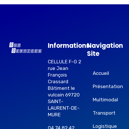
Informations
Navigation
Site
CELLULE F-G 2
rue Jean
Accueil
François
Crassard
Présentation
Bâtiment le
vulcain 69720
Multimodal
SAINT-
LAURENT-DE-
Transport
MURE
Logistique
04 74 82 42