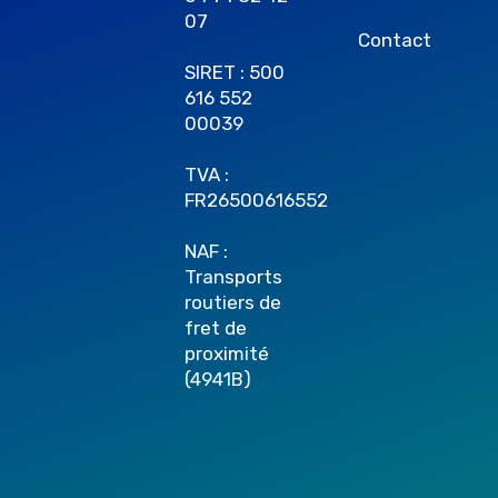
07
Contact
SIRET : 500
616 552
00039
TVA :
FR26500616552
NAF :
Transports
routiers de
fret de
proximité
(4941B)