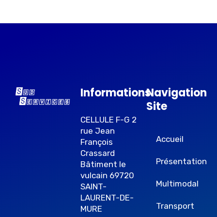
Informations
Navigation
Site
CELLULE F-G 2
rue Jean
Accueil
François
Crassard
Présentation
Bâtiment le
vulcain 69720
Multimodal
SAINT-
LAURENT-DE-
Transport
MURE