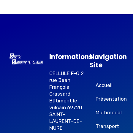
Informations
Navigation
Site
CELLULE F-G 2
rue Jean
Accueil
François
Crassard
Présentation
Bâtiment le
vulcain 69720
Multimodal
SAINT-
LAURENT-DE-
Transport
MURE