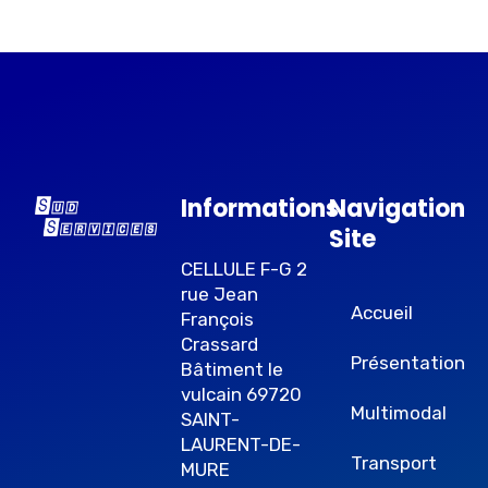
Informations
Navigation
Site
CELLULE F-G 2
rue Jean
Accueil
François
Crassard
Présentation
Bâtiment le
vulcain 69720
Multimodal
SAINT-
LAURENT-DE-
Transport
MURE