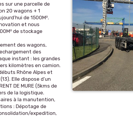
s sur une parcelle de
ron 20 wagons + 1
ujourd’hui de 1500M².
novation et nous
000M² de stockage
rgement des wagons,
 rechargement des
aque instant : les grandes
niers kilomètres en camion.
 débuts Rhône Alpes et
3). Elle dispose d’un
URENT DE MURE (5kms de
s de la logistique.
aires à la manutention,
tions : Dépotage de
nsolidation/expedition,