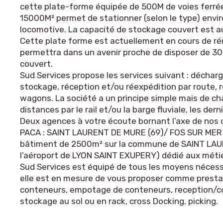
cette plate-forme équipée de 500M de voies ferrée
15000M² permet de stationner (selon le type) envi
locomotive. La capacité de stockage couvert est a
Cette plate forme est actuellement en cours de ré
permettra dans un avenir proche de disposer de 3
couvert.
Sud Services propose les services suivant : décha
stockage, réception et/ou réexpédition par route,
wagons. La société a un principe simple mais de ch
distances par le rail et/ou la barge fluviale, les der
Deux agences à votre écoute bornant l’axe de nos
PACA : SAINT LAURENT DE MURE (69)/ FOS SUR MER (1
bâtiment de 2500m² sur la commune de SAINT LA
l’aéroport de LYON SAINT EXUPERY) dédié aux métier
Sud Services est équipé de tous les moyens nécess
elle est en mesure de vous proposer comme presta
conteneurs, empotage de conteneurs, reception/co
stockage au sol ou en rack, cross Docking, picking.