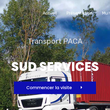
Accueil
Présentation
Mul
Transport PACA
SUD SERVICES
Commencer la visite