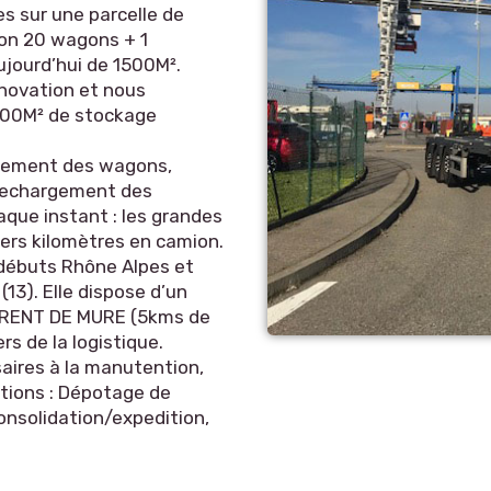
s sur une parcelle de
ron 20 wagons + 1
ujourd’hui de 1500M².
novation et nous
000M² de stockage
rgement des wagons,
 rechargement des
aque instant : les grandes
niers kilomètres en camion.
 débuts Rhône Alpes et
3). Elle dispose d’un
URENT DE MURE (5kms de
s de la logistique.
aires à la manutention,
tions : Dépotage de
nsolidation/expedition,