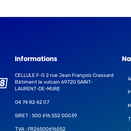
Informations
Na
CELLULE F-G 2 rue Jean François Crassard
A
Bâtiment le vulcain 69720 SAINT-
LAURENT-DE-MURE
P
04 74 82 42 07
M
SIRET : 500 616 552 00039
T
TVA : FR26500616552