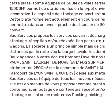
cette plate-forme équipée de 500M de voies ferrée
15000M² permet de stationner (selon le type) envi
locomotive. La capacité de stockage couvert est a
Cette plate forme est actuellement en cours de ré
permettra dans un avenir proche de disposer de 3
couvert.
Sud Services propose les services suivant : décha
stockage, réception et/ou réexpédition par route,
wagons. La société a un principe simple mais de ch
distances par le rail et/ou la barge fluviale, les der
Deux agences à votre écoute bornant l’axe de nos
PACA : SAINT LAURENT DE MURE (69)/ FOS SUR MER (1
bâtiment de 2500m² sur la commune de SAINT LA
l’aéroport de LYON SAINT EXUPERY) dédié aux métier
Sud Services est équipé de tous les moyens nécess
elle est en mesure de vous proposer comme presta
conteneurs, empotage de conteneurs, reception/co
stockage au sol ou en rack, cross Docking, picking.